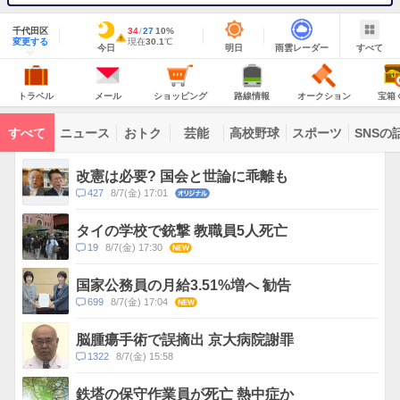
地
域
千代田区
最
34
最
降
27
10
%
情
警
明
雨
す
今
変更する
高
低
水
現
現在
30.1
℃
報
報・
今日
明日
雨雲レーダー
すべて
日
雲
べ
日
気
気
確
在
注
の
レ
て
の
温
温
率
気
Yahoo!
天
ー
意
JAPAN
天
温
気
ダ
報
の
気
ー
ト
メ
シ
路
オ
宝
が
主
ラ
ー
ョ
線
ー
箱
トラベル
メール
ショッピング
路線情報
オークション
宝箱
な
出
ベ
ル
ッ
情
ク
く
サ
て
ル
ピ
報
シ
じ
ー
コ
い
ン
ョ
ビ
すべて
ニュース
おトク
芸能
高校野球
スポーツ
SNSの
グ
ン
ン
ま
ス
す
テ
ト
ン
ピ
改憲は必要? 国会と世論に乖離も
ツ
ッ
一
コ
427
8/7(金) 17:01
オリジナル
ク
覧
メ
ス
ン
タイの学校で銃撃 教職員5人死亡
ト
コ
19
8/7(金) 17:30
NEW
数
メ
ン
国家公務員の月給3.51%増へ 勧告
ト
コ
699
8/7(金) 17:04
NEW
数
メ
ン
脳腫瘍手術で誤摘出 京大病院謝罪
ト
コ
1322
8/7(金) 15:58
数
メ
ン
鉄塔の保守作業員が死亡 熱中症か