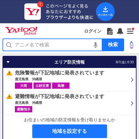
Yahoo!
Yahoo!
フ
フ
Yahoo!
お
サ
Yahoo!
新
JAPAN
ログイン
JAPAN
ォ
ォ
JAPAN
知
イ
JAPAN
着
ア
ロ
ロ
か
ら
ド
ID
Yahoo!
着
プ
ー
ー
ら
せ
メ
で
検
せ
リ
を
の
一
ニ
ロ
索
替
を
開
お
覧
ュ
グ
え
使
く
知
を
ー
イ
テ
う
エリア防災情報
8/7(金) 8:33
ら
開
を
ン
ー
せ
く
開
マ
危険警報が下記地域に発表されています
く
あ
り
鹿児島県
沖縄県
大雨
土砂災害
高潮
避難情報が下記地域に発表されています
鹿児島県
沖縄県
避難指示
お住まいの地域の防災情報を受け取りませんか
地域を設定する