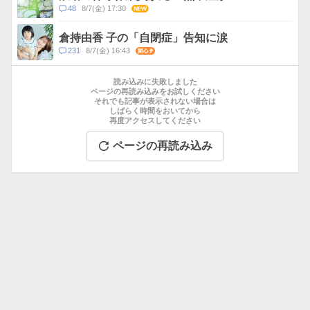
ト
コ
48
8/7(金) 17:30
NEW
数
メ
ン
倉持由香 子の「自閉症」告知に涙
ト
コ
231
8/7(金) 16:43
関心
数
メ
お
ン
す
読み込みに失敗しました
ト
す
ページの再読み込みをお試しください
数
それでも記事が表示されない場合は
め
しばらく時間をおいてから
記
再度アクセスしてください
事
ページの再読み込み