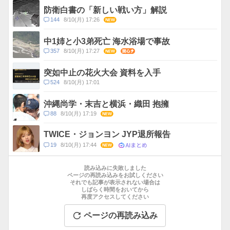
ス
ン
防衛白書の「新しい戦い方」解説
ト
コ
144
8/10(月) 17:26
NEW
数
メ
ン
中1姉と小3弟死亡 海水浴場で事故
ト
コ
357
8/10(月) 17:27
NEW
関心
数
メ
ン
突如中止の花火大会 資料を入手
ト
コ
524
8/10(月) 17:01
数
メ
ン
沖縄尚学・末吉と横浜・織田 抱擁
ト
コ
88
8/10(月) 17:19
NEW
数
メ
ン
TWICE・ジョンヨン JYP退所報告
ト
AIまとめ
コ
19
8/10(月) 17:44
NEW
数
メ
お
ン
す
読み込みに失敗しました
ト
す
ページの再読み込みをお試しください
数
それでも記事が表示されない場合は
め
しばらく時間をおいてから
記
再度アクセスしてください
事
ページの再読み込み