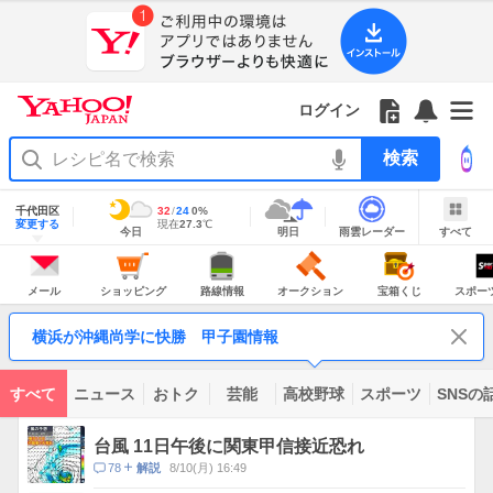
Yahoo!
Yahoo!
フ
フ
Yahoo!
お
サ
Yahoo!
JAPAN
ログイン
JAPAN
ォ
ォ
JAPAN
知
イ
JAPAN
ア
ロ
ロ
か
ら
ド
ID
Yahoo!
プ
ー
ー
ら
せ
メ
で
検
リ
を
の
一
ニ
ロ
索
を
開
お
覧
ュ
グ
使
地
く
知
を
ー
イ
域
千代田区
最
32
最
降
24
0
%
う
情
ら
開
を
ン
明
雨
す
今
変更する
高
低
水
現
現在
27.3
℃
報
今日
明日
雨雲レーダー
すべて
日
雲
べ
日
気
気
確
在
せ
く
開
の
レ
て
の
温
温
率
気
Yahoo!
天
ー
く
JAPAN
天
温
気
ダ
の
気
ー
メ
シ
路
オ
宝
ス
主
ー
ョ
線
ー
箱
ポ
メール
ショッピング
路線情報
オークション
宝箱くじ
スポー
な
ル
ッ
情
ク
く
ー
サ
ピ
報
シ
じ
ツ
ー
コ
ン
ョ
ナ
ビ
横浜が沖縄尚学に快勝 甲子園情報
グ
ン
ビ
ン
ス
テ
ン
ツ
すべて
ニュース
おトク
芸能
高校野球
スポーツ
SNSの
一
ト
覧
ピ
台風 11日午後に関東甲信接近恐れ
ッ
コ
78
8/10(月) 16:49
解説
ク
メ