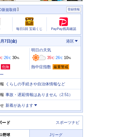
ID新規取得
登録情報
PayPay残高確認
ル
毎日1回 宝箱くじ
8月7日(金)
港区
明日
の天気
26
30
35
26
10
℃
℃
%
℃
℃
%
熱中症指数
危険
厳重警戒
ー
くらしの手続きや自治体情報など
報
事故・遅延情報はありません（2:51）
報
せ
新着があります
ボード
スポーツナビ
ロ野球
Jリーグ