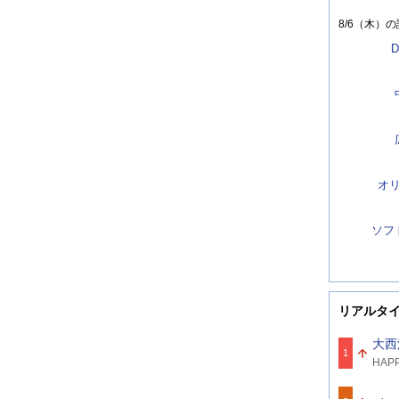
8/6（木）
の
D
オ
ソフ
リアルタ
大西
1
関
HAPP
連
ワ
ー