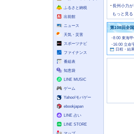
長州小力が
ふるさと納税
もっと見る
出前館
ニュース
第108回全
天気・災害
試
8:00 東海
合
スポーツナビ
16:00 立命
お
情
日程・結
報
す
ファイナンス
す
番組表
め
の
知恵袋
記
事
LINE MUSIC
ゲーム
Yahoo!モバゲー
ebookjapan
LINE 占い
LINE STORE
マップ