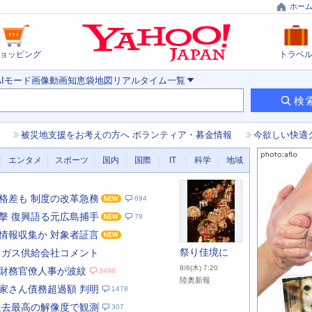
ホー
ョッピング
トラベ
AIモード
画像
動画
知恵袋
地図
リアルタイム
一覧
検
被災地支援をお考えの方へ ボランティア・募金情報
今欲しい快適
エンタメ
スポーツ
国内
国際
IT
科学
地域
格差も 制度の改革急務
694
撃 復興語る元広島捕手
79
情報収集か 対象者証言
祭り佳境に
 ガス供給会社コメント
8/6(木) 7:20
財務官僚人事が波紋
3498
陸奥新報
家さん債務超過額 判明
1478
あ
な
過去最高の解像度で観測
307