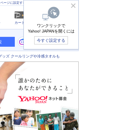
きっず版
アプリ版
ヘルプ
ムページに設定する
ル
カード
メール
ワンクリックで
Yahoo! JAPANを開くには
今すぐ設定する
索
グッズ クールリングや冷感タオルも