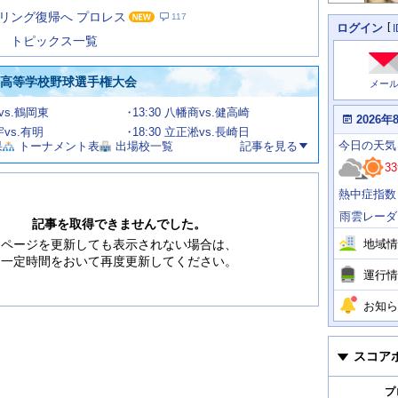
た
リング復帰へ プロレス
117
の
個
ログイン
人
ス
トピックス一覧
に
テ
関
ー
わ
国高等学校野球選手権大会
メー
タ
る
情
ス
甲vs.鶴岡東
13:30 八幡商vs.健高崎
報
本
2026年
日
宇vs.有明
18:30 立正淞vs.長崎日
今
の
今日
の天気
果
トーナメント表
出場校一覧
記事を見る
日
天
明
33
気
日
、
の
熱中症指数
運
天
行
気
雨雲レーダ
情
記事を取得できませんでした。
報
地域情
ページを更新しても表示されない場合は、
一定時間をおいて再度更新してください。
運行情
お知ら
スコア
プ