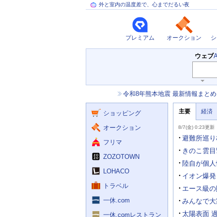
外と室内の温度差で、心までだるい夜
プレミアム
オークション
シ
検
ウェブ
索
主
キ
ー
な
お
令和8年熊本地震 最新情報まとめ
ワ
サ
知
ー
ー
ニ
ら
ド
主要
経済
ュ
ショッピング
せ
ビ
入
ー
力
主
ス
ス
オークション
8/7(金) 0:23更新
補
要
助
ニ
避難所巡り
フリマ
を
ュ
開
ー
きのこ雲目
く
ZOZOTOWN
ス
陸自が個人
LOHACO
イオン爆発
トラベル
エース級の
一休.com
みんなで大
太陽表面 
一休.comレストラン