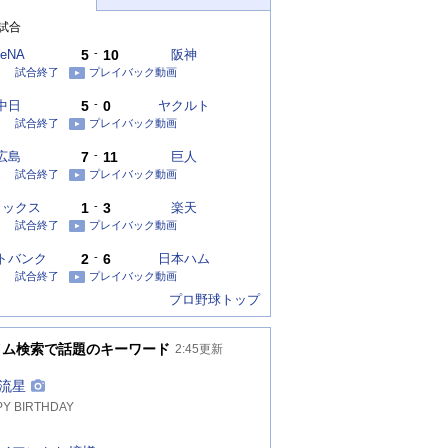
試合
eNA
5
-
10
阪神
試合終了
プレイバック動画
中日
5
-
0
ヤクルト
試合終了
プレイバック動画
広島
7
-
11
巨人
試合終了
プレイバック動画
リックス
1
-
3
楽天
試合終了
プレイバック動画
トバンク
2
-
6
日本ハム
試合終了
プレイバック動画
プロ野球トップ
イム検索で話題のキーワード
2:45
更新
流星
Y BIRTHDAY