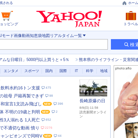
残される
ホー
ョッピング
トラベ
AIモード
画像
動画
知恵袋
地図
リアルタイム
一覧
検
アムな日曜日」5000円以上買うと＋5％
熊本県のライフライン・災害関
エンタメ
スポーツ
国内
国際
IT
科学
地域
新
に飲料水約16トン支援
475
の祖母 戸籍再製できず
98
長崎原爆の日
平和宣言1文読み飛ばし
396
8/9(日) 11:58
体 不明の19歳と判明
2
読売新聞オンライ
ン
性3人溺れる 1人死亡
652
で不適切な動画 憤り
2276
あ
な
チャンピオンズで同時V
44