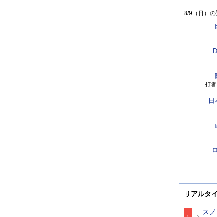
8/9（日）
の
D
打者
日
リアルタ
スノ
1