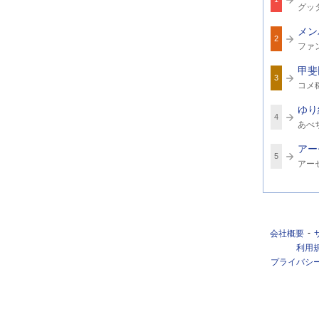
関
グッ
連
ワ
メン
ー
2
関
ド
ファ
連
ワ
甲斐
ー
3
関
ド
コメ
連
ワ
ゆり
ー
4
関
ド
あべ
連
ワ
アー
ー
5
関
ド
アー
連
ワ
ー
ド
会社概要
利用
プライバシ