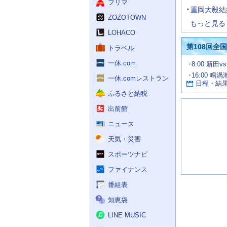
フリマ
重岡大毅結
ZOZOTOWN
もっと見る
LOHACO
第108回全
トラベル
一休.com
試
8:00 新田v
合
16:00 鳴
お
情
一休.comレストラン
日程・結
報
す
ふるさと納税
す
め
出前館
の
記
ニュース
事
天気・災害
スポーツナビ
ファイナンス
番組表
知恵袋
LINE MUSIC