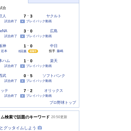
試合
巨人
7
-
3
ヤクルト
試合終了
プレイバック動画
eNA
3
-
0
広島
試合終了
プレイバック動画
阪神
1
-
0
中日
近本
投手
藤嶋
8回裏
本ハム
1
-
0
楽天
試合終了
プレイバック動画
西武
0
-
5
ソフトバンク
試合終了
プレイバック動画
ロッテ
7
-
2
オリックス
試合終了
プレイバック動画
プロ野球トップ
イム検索で話題のキーワード
20:50
更新
とグッタイムしよう