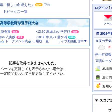
た
婚「新しい命迎えた」
51
の
個
ログイン
人
ス
トピックス一覧
に
テ
関
ー
わ
国高等学校野球選手権大会
メー
タ
る
情
ス
s.花巻東
13:30 鳥城北vs.学芸館
報
本
2026年
日
渦潮vs.八実践
18:30 中京vs.霞ケ浦
今
の
今夜
の天気
果
トーナメント表
出場校一覧
ライブ動画配信中
日
天
明
31
気
日
、
の
熱中症指数
運
天
行
気
雨雲レーダ
情
記事を取得できませんでした。
報
地域情
ページを更新しても表示されない場合は、
一定時間をおいて再度更新してください。
運行情
お知ら
スコア
プ