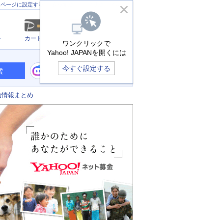
きっず版
アプリ版
ヘルプ
ムページに設定する
ル
カード
メール
ワンクリックで
Yahoo! JAPANを開くには
今すぐ設定する
索
連情報まとめ