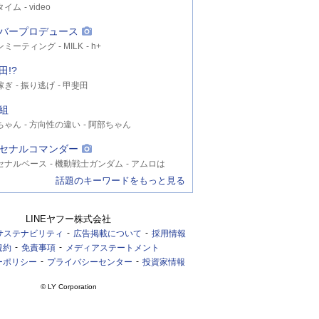
タイム
video
バープロデュース
ンミーティング
MILK
h+
田!?
稼ぎ
振り逃げ
甲斐田
組
ちゃん
方向性の違い
阿部ちゃん
セナルコマンダー
セナルベース
機動戦士ガンダム
アムロは
話題のキーワードをもっと見る
LINEヤフー株式会社
サステナビリティ
広告掲載について
採用情報
規約
免責事項
メディアステートメント
ーポリシー
プライバシーセンター
投資家情報
© LY Corporation