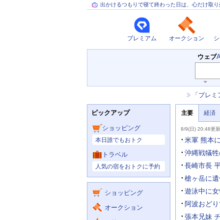
出かけるつもりで寝て終わった日は、心だけ取り
プレミアム
オークション
シ
検
ウェブ
索
キ
ー
お
「プレミ
ワ
知
ー
ニ
ら
ド
ピックアップ
主要
経済
ュ
せ
入
ー
力
主
ス
ショッピング
8/9(日) 20:48更
補
要
助
ニ
米軍 熊本
本日誰でもおトク
を
ュ
開
ー
沖縄戦犠牲
トラベル
く
主
ス
長崎市長 
人気の宿をおトクに予約
な
サ
槍ヶ岳に遺
ー
遊泳中に女
ショッピング
ビ
ス
阿波おどり
オークション
張本兄妹 