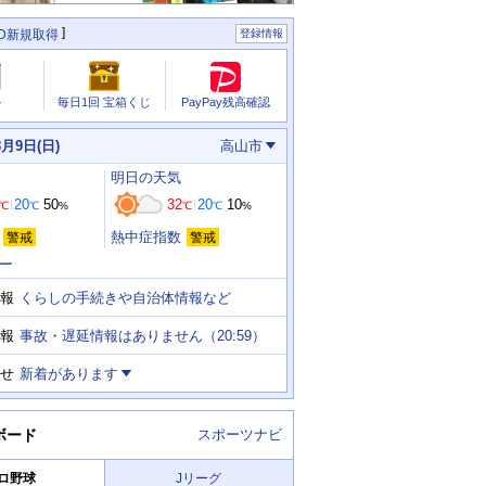
ID新規取得
登録情報
PayPay残高確認
ル
毎日1回 宝箱くじ
8月9日(日)
高山市
明日
の天気
20
50
32
20
10
℃
℃
%
℃
℃
%
熱中症指数
警戒
警戒
ー
くらしの手続きや自治体情報など
報
事故・遅延情報はありません（20:59）
報
せ
新着があります
ボード
スポーツナビ
ロ野球
Jリーグ