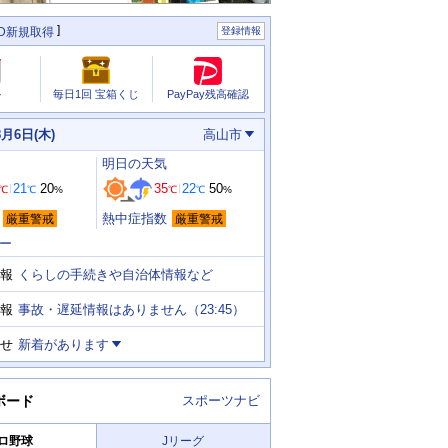
ID新規取得
登録情報
PayPay残高確認
ル
毎日1回 宝箱くじ
8月6日(木)
高山市
明日
の天気
21
20
35
22
50
℃
℃
%
℃
℃
%
熱中症指数
厳重警戒
厳重警戒
ー
くらしの手続きや自治体情報など
報
事故・遅延情報はありません（23:45）
報
せ
新着があります
ボード
スポーツナビ
ロ野球
Jリーグ