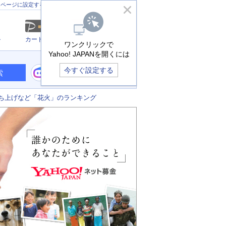
きっず版
アプリ版
ヘルプ
ムページに設定する
ル
カード
メール
ワンクリックで
Yahoo! JAPANを開くには
今すぐ設定する
索
ち上げなど「花火」のランキング