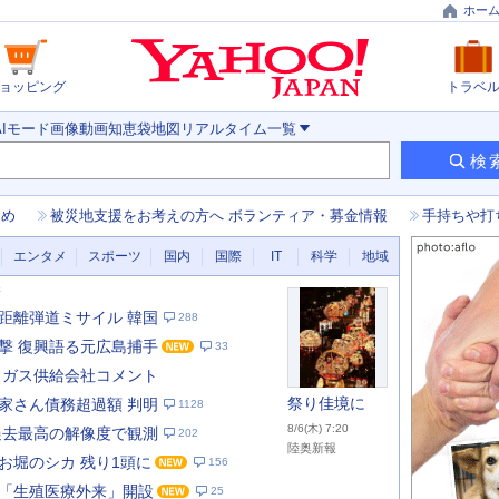
ホー
ョッピング
トラベ
AIモード
画像
動画
知恵袋
地図
リアルタイム
一覧
検
とめ
被災地支援をお考えの方へ ボランティア・募金情報
手持ちや打
エンタメ
スポーツ
国内
国際
IT
科学
地域
新
距離弾道ミサイル 韓国
288
撃 復興語る元広島捕手
33
 ガス供給会社コメント
祭り佳境に
家さん債務超過額 判明
1128
8/6(木) 7:20
過去最高の解像度で観測
202
陸奥新報
お堀のシカ 残り1頭に
156
あ
な
「生殖医療外来」開設
25