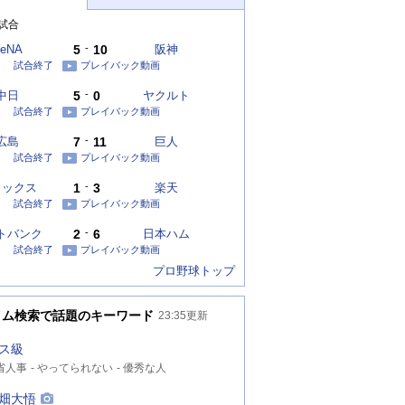
試合
eNA
5
-
10
阪神
試合終了
プレイバック動画
中日
5
-
0
ヤクルト
試合終了
プレイバック動画
広島
7
-
11
巨人
試合終了
プレイバック動画
リックス
1
-
3
楽天
試合終了
プレイバック動画
トバンク
2
-
6
日本ハム
試合終了
プレイバック動画
プロ野球トップ
イム検索で話題のキーワード
23:35
更新
ス級
省人事
やってられない
優秀な人
畑大悟