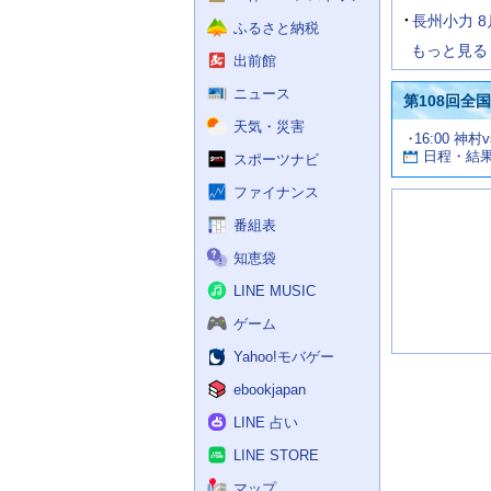
長州小力 
ふるさと納税
もっと見る
出前館
ニュース
第108回全
天気・災害
試
16:00 神村
お
合
日程・結
スポーツナビ
す
情
す
報
ファイナンス
め
の
番組表
記
知恵袋
事
LINE MUSIC
ゲーム
Yahoo!モバゲー
ebookjapan
LINE 占い
LINE STORE
マップ