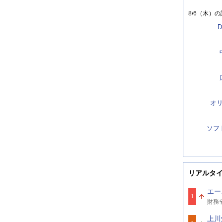
8/6（木）
の
D
オ
ソフ
リアルタ
エー
1
関
財務
連
ワ
上川
ー