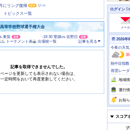
た
8月にリング復帰
48
の
個
ログイン
人
ス
トピックス一覧
に
テ
関
ー
わ
国高等学校野球選手権大会
メー
タ
る
情
ス
vs.東筑
18:30 聖隷vs.佐野日
報
本
2026年
果
トーナメント表
出場校一覧
記事を見る
日
今
の
今夜
の天気
日
天
明
35
気
日
、
の
熱中症指数
運
天
記事を取得できませんでした。
行
気
雨雲レーダ
情
ページを更新しても表示されない場合は、
報
一定時間をおいて再度更新してください。
地域情
運行情
お知ら
スコア
プ