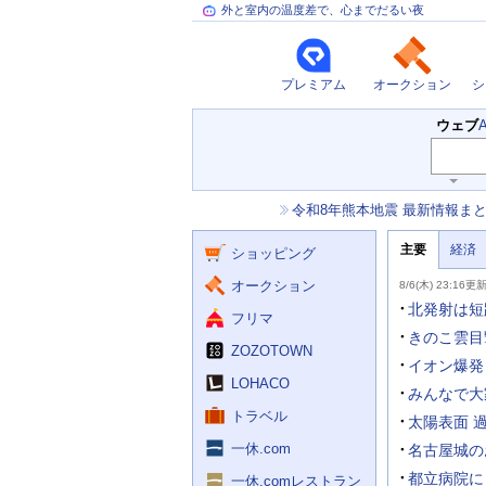
外と室内の温度差で、心までだるい夜
プレミアム
オークション
シ
検
ウェブ
索
主
キ
ー
な
お
令和8年熊本地震 最新情報ま
ワ
サ
知
ー
ー
ニ
ら
ド
主要
経済
ュ
ショッピング
せ
ビ
入
ー
力
主
ス
ス
オークション
8/6(木) 23:16更
補
要
助
ニ
北発射は短
フリマ
を
ュ
開
ー
きのこ雲目
く
ZOZOTOWN
ス
イオン爆発
LOHACO
みんなで大
トラベル
太陽表面 
一休.com
名古屋城の
都立病院に
一休.comレストラン