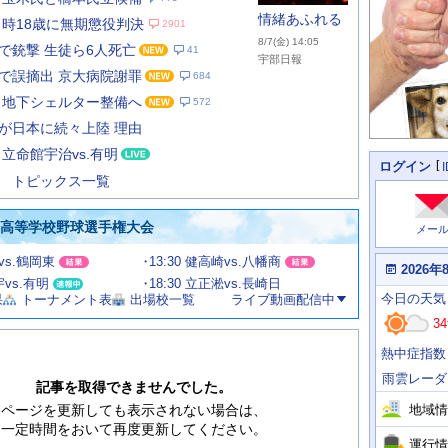
情緒あふれる
当時18歳に無期懲役判決
2901
8/7(金) 14:05
で銃撃 生徒ら6人死亡
41
宇部日報
で誤摘出 京大病院謝罪
684
 地下シェルター整備へ
572
あ
な
が日本に続々上陸 理由
た
立命館宇治vs.有明
の
個
ログイン
人
ス
トピックス一覧
に
テ
関
ー
わ
国高等学校野球選手権大会
メー
タ
る
情
ス
甲vs.鶴岡東
13:30 健高崎vs.八幡商
報
本
2026年
日
宇vs.有明
18:30 立正淞vs.長崎日
今
の
今日
の天気
果
トーナメント表
出場校一覧
ライブ動画配信中
日
天
明
34
気
日
、
の
熱中症指数
運
天
行
気
雨雲レーダ
情
記事を取得できませんでした。
報
地域情
ページを更新しても表示されない場合は、
一定時間をおいて再度更新してください。
運行情