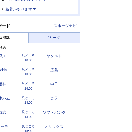
せ
新着があります
ボード
スポーツナビ
ロ野球
Jリーグ
試合
巨人
見どころ
ヤクルト
18:00
eNA
見どころ
広島
18:00
阪神
見どころ
中日
18:00
本ハム
見どころ
楽天
18:00
西武
見どころ
ソフトバンク
18:00
ロッテ
見どころ
オリックス
18:00