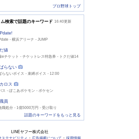
プロ野球トップ
イム検索で話題のキーワード
16:40
更新
Pdate!
date
横浜アリーナ
JUMP
だ値
線eチケット
チケットレス特急券
トクだ値14
ばらない
ばらないボイス
束縛ボイス
12:00
カロス
バス
ぽこあポケモン
ポケセン
職員
免職処分
1億5000万円
受け取り
話題のキーワードをもっと見る
LINEヤフー株式会社
サステナビリティ
広告掲載について
採用情報