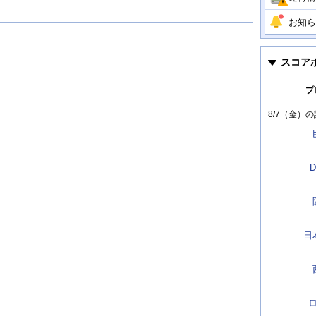
お知ら
スコア
プ
8/7（金）
の
D
日