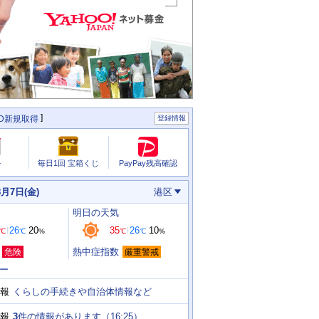
ID新規取得
登録情報
PayPay残高確認
ル
毎日1回 宝箱くじ
8月7日(金)
港区
明日
の天気
26
20
35
26
10
℃
℃
%
℃
℃
%
熱中症指数
危険
厳重警戒
ー
くらしの手続きや自治体情報など
報
3
件の情報があります（
16:25
）
報