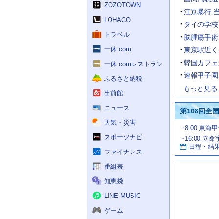
く
ZOZOTOWN
ス
江別暴行 
LOHACO
タイの学校
トラベル
脳腫瘍手術
一休.com
東京駅近く
韓国カフェ
一休.comレストラン
速報甲子園 
ふるさと納税
もっと見る
出前館
ニュース
第108回全
天気・災害
試
8:00 東海
合
スポーツナビ
16:00 立命
お
情
日程・結
報
す
ファイナンス
す
番組表
め
の
知恵袋
記
事
LINE MUSIC
ゲーム