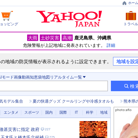
ホー
ョッピング
トラベ
大雨
土砂災害
高潮
鹿児島県
沖縄県
危険警報が上記地域に発表されています。
詳細
いの地域の防災情報が表示されるように設定できます。
地域を設
AIモード
画像
動画
知恵袋
地図
リアルタイム
一覧
検
気モデル集合
夏の快適グッズ クールリングや冷感タオルも
熊本県
エンタメ
スポーツ
国内
国際
IT
科学
地域
新
激甚災害に指定 政府
227
 玉木氏と橋本氏立候補
775