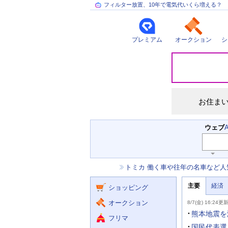
フィルター放置、10年で電気代いくら増える？
プレミアム
オークション
シ
災
害
情
報
お住ま
検
ウェブ
索
主
キ
ー
な
お
トミカ 働く車や往年の名車など人
ワ
サ
知
ー
ー
ニ
ら
ド
主要
経済
ュ
ショッピング
せ
ビ
入
ー
力
主
ス
ス
オークション
8/7(金) 16:24更
補
要
助
ニ
熊本地震を
フリマ
を
ュ
開
ー
国民代表選