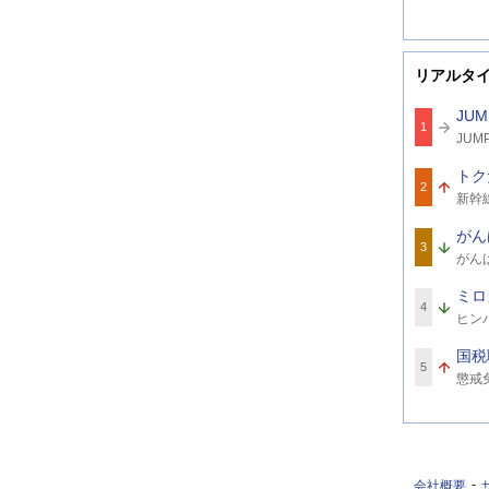
リアルタ
JUM
1
関
JUMP
連
ワ
トク
ー
2
関
ド
新幹
連
ワ
がん
ー
3
関
ド
がん
連
ワ
ミロ
ー
4
関
ド
ヒン
連
ワ
国税
ー
5
関
ド
懲戒
連
ワ
ー
ド
会社概要