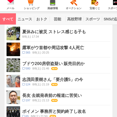
JAPAN
天
温
気
ダ
の
気
ー
メ
シ
路
オ
宝
ス
主
ー
ョ
線
ー
箱
ポ
メール
ショッピング
路線情報
オークション
宝箱くじ
スポー
な
ル
ッ
情
ク
く
ー
サ
ピ
報
シ
じ
ツ
ー
コ
ン
ョ
ナ
ビ
すべて
ニュース
おトク
芸能
高校野球
スポーツ
SNSの
グ
ン
ビ
ン
ス
テ
ト
ン
ピ
夏休みに被災 ストレス感じる子も
ツ
ッ
一
8/8(土) 17:34
ク
覧
ス
露軍がウ首都や周辺攻撃 4人死亡
コ
365
8/8(土) 20:25
メ
ン
ブドウ200房窃盗疑い 販売目的か
ト
コ
580
8/8(土) 21:46
NEW
数
メ
ン
志茂田景樹さん「要介護5」の今
ト
コ
124
8/8(土) 21:19
NEW
数
メ
ン
長友 去就発表前の報道に苦笑い
ト
コ
197
8/8(土) 21:13
NEW
数
メ
ン
ボイメン 事務所と契約終了し改名
ト
コ
65
8/8(土) 21:50
NEW