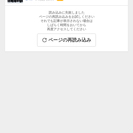
数
メ
お
ン
す
読み込みに失敗しました
ト
す
ページの再読み込みをお試しください
数
それでも記事が表示されない場合は
め
しばらく時間をおいてから
記
再度アクセスしてください
事
ページの再読み込み