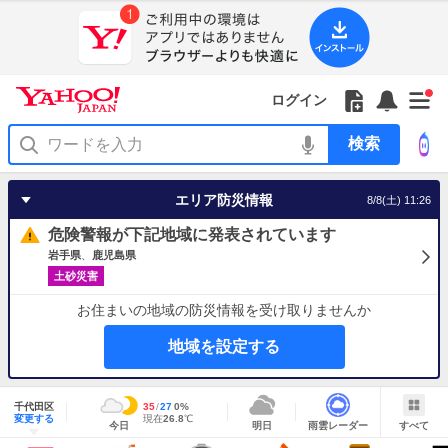
Yahoo!
Yahoo!
フ
フ
Yahoo!
お
サ
Yahoo!
新
JAPAN
ログイン
JAPAN
ォ
ォ
JAPAN
知
イ
JAPAN
着
ア
ロ
ロ
か
ら
ド
ID
Yahoo!
着
プ
ー
ー
ら
せ
メ
で
検
せ
リ
を
の
一
ニ
ロ
索
替
を
開
お
覧
ュ
グ
え
使
く
知
を
ー
イ
テ
う
エリア防災情報
8/8(土) 11:26
ら
開
を
ン
ー
せ
く
開
マ
危険警報が下記地域に発表されています
く
あ
り
岩手県
鹿児島県
土砂災害
お住まいの地域の防災情報を受け取りませんか
地域を設定する
地
域
千代田区
最
35
最
降
27
0
%
情
明
雨
す
今
変更する
高
低
水
現
現在
26.8
℃
報
今日
明日
雨雲レーダー
すべて
日
雲
べ
日
気
気
確
在
の
レ
て
の
温
温
率
気
Yahoo!
天
ー