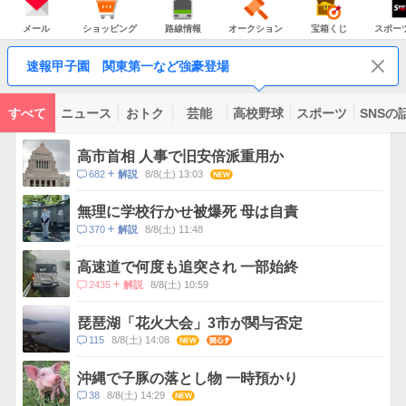
JAPAN
天
温
気
ダ
の
気
ー
メ
シ
路
オ
宝
ス
主
ー
ョ
線
ー
箱
ポ
メール
ショッピング
路線情報
オークション
宝箱くじ
スポー
な
ル
ッ
情
ク
く
ー
サ
ピ
報
シ
じ
ツ
ー
コ
ン
ョ
ナ
ビ
速報甲子園 関東第一など強豪登場
グ
ン
ビ
ン
ス
テ
ン
ツ
すべて
ニュース
おトク
芸能
高校野球
スポーツ
SNSの
一
ト
覧
ピ
高市首相 人事で旧安倍派重用か
ッ
コ
682
8/8(土) 13:03
NEW
解説
ク
メ
ス
ン
無理に学校行かせ被爆死 母は自責
ト
コ
370
8/8(土) 11:48
解説
数
メ
ン
高速道で何度も追突され 一部始終
ト
コ
2435
8/8(土) 10:59
解説
数
メ
ン
琵琶湖「花火大会」3市が関与否定
ト
コ
115
8/8(土) 14:08
NEW
関心
数
メ
ン
沖縄で子豚の落とし物 一時預かり
ト
コ
38
8/8(土) 14:29
NEW
数