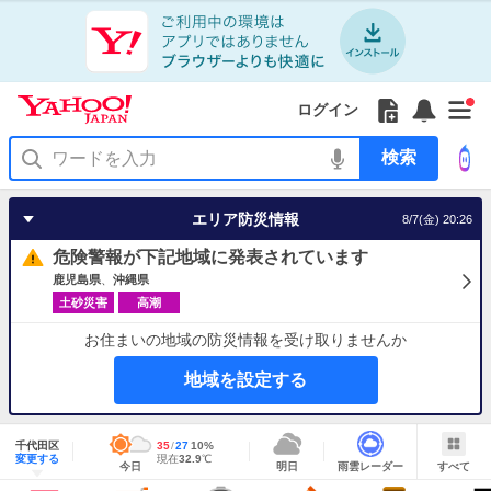
Yahoo!
Yahoo!
フ
フ
Yahoo!
お
サ
Yahoo!
新
JAPAN
ログイン
JAPAN
ォ
ォ
JAPAN
知
イ
JAPAN
着
ア
ロ
ロ
か
ら
ド
ID
Yahoo!
着
プ
ー
ー
ら
せ
メ
で
検
せ
リ
を
の
一
ニ
ロ
索
替
を
開
お
覧
ュ
グ
え
使
く
知
を
ー
イ
テ
う
エリア防災情報
8/7(金) 20:26
ら
開
を
ン
ー
せ
く
開
マ
危険警報が下記地域に発表されています
く
あ
り
鹿児島県
沖縄県
土砂災害
高潮
お住まいの地域の防災情報を受け取りませんか
地域を設定する
地
域
千代田区
最
35
最
降
27
10
%
情
明
雨
す
今
変更する
高
低
水
現
現在
32.9
℃
報
今日
明日
雨雲レーダー
すべて
日
雲
べ
日
気
気
確
在
の
レ
て
の
温
温
率
気
Yahoo!
天
ー