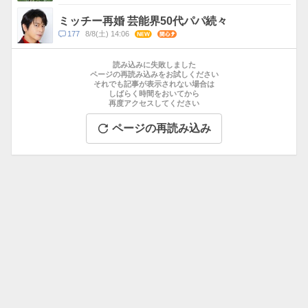
メ
ン
ミッチー再婚 芸能界50代パパ続々
ト
コ
177
8/8(土) 14:06
NEW
関心
数
メ
お
ン
す
読み込みに失敗しました
ト
す
ページの再読み込みをお試しください
数
それでも記事が表示されない場合は
め
しばらく時間をおいてから
記
再度アクセスしてください
事
ページの再読み込み