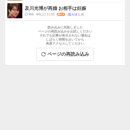
メ
ン
及川光博が再婚 お相手は妊娠
ト
AIまとめ
コ
966
8/8(土) 11:50
関心
数
メ
お
ン
す
読み込みに失敗しました
ト
す
ページの再読み込みをお試しください
数
それでも記事が表示されない場合は
め
しばらく時間をおいてから
記
再度アクセスしてください
事
ページの再読み込み