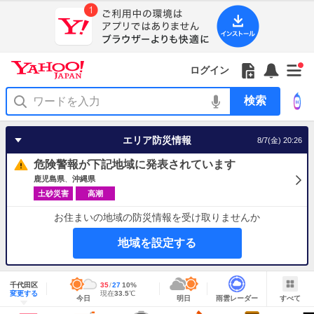
Yahoo!
Yahoo!
フ
フ
Yahoo!
お
サ
Yahoo!
新
JAPAN
ログイン
JAPAN
ォ
ォ
JAPAN
知
イ
JAPAN
着
ア
ロ
ロ
か
ら
ド
ID
Yahoo!
着
プ
ー
ー
ら
せ
メ
で
検
せ
リ
を
の
一
ニ
ロ
索
替
を
開
お
覧
ュ
グ
え
使
く
知
を
ー
イ
テ
う
エリア防災情報
8/7(金) 20:26
ら
開
を
ン
ー
せ
く
開
マ
危険警報が下記地域に発表されています
く
あ
り
鹿児島県
沖縄県
土砂災害
高潮
お住まいの地域の防災情報を受け取りませんか
地域を設定する
地
域
千代田区
最
35
最
降
27
10
%
情
明
雨
す
今
変更する
高
低
水
現
現在
33.5
℃
報
今日
明日
雨雲レーダー
すべて
日
雲
べ
日
気
気
確
在
の
レ
て
の
温
温
率
気
Yahoo!
天
ー