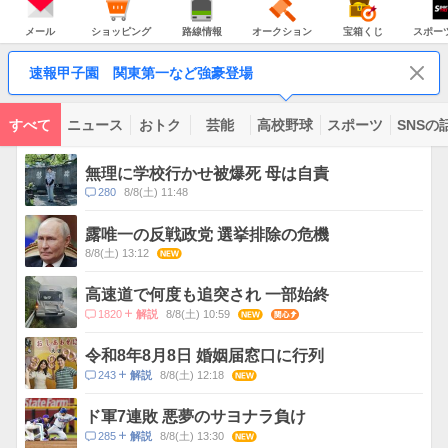
JAPAN
天
温
気
ダ
の
気
ー
メ
シ
路
オ
宝
ス
主
ー
ョ
線
ー
箱
ポ
メール
ショッピング
路線情報
オークション
宝箱くじ
スポー
な
ル
ッ
情
ク
く
ー
サ
ピ
報
シ
じ
ツ
ー
コ
ン
ョ
ナ
ビ
速報甲子園 関東第一など強豪登場
グ
ン
ビ
ン
ス
テ
ン
ツ
すべて
ニュース
おトク
芸能
高校野球
スポーツ
SNSの
一
ト
覧
ピ
無理に学校行かせ被爆死 母は自責
ッ
コ
280
8/8(土) 11:48
ク
メ
ス
ン
露唯一の反戦政党 選挙排除の危機
ト
8/8(土) 13:12
NEW
数
高速道で何度も追突され 一部始終
コ
1820
8/8(土) 10:59
NEW
関心
解説
メ
ン
令和8年8月8日 婚姻届窓口に行列
ト
コ
243
8/8(土) 12:18
NEW
解説
数
メ
ン
ド軍7連敗 悪夢のサヨナラ負け
ト
コ
285
8/8(土) 13:30
NEW
解説
数