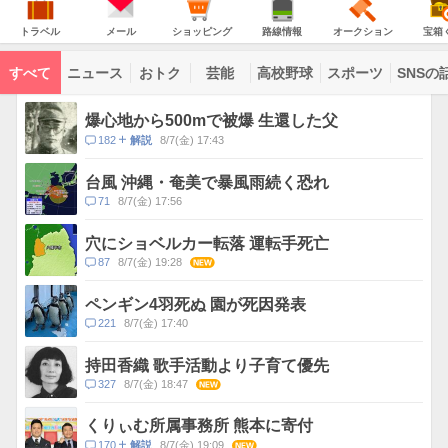
意
JAPAN
天
温
気
ダ
報
の
気
ー
ト
メ
シ
路
オ
宝
が
主
ラ
ー
ョ
線
ー
箱
トラベル
メール
ショッピング
路線情報
オークション
宝箱
な
出
ベ
ル
ッ
情
ク
く
サ
て
ル
ピ
報
シ
じ
ー
コ
い
ン
ョ
ビ
すべて
ニュース
おトク
芸能
高校野球
スポーツ
SNSの
グ
ン
ン
ま
ス
す
テ
ト
ン
ピ
爆心地から500mで被爆 生還した父
ツ
ッ
一
コ
182
8/7(金) 17:43
解説
ク
覧
メ
ス
ン
台風 沖縄・奄美で暴風雨続く恐れ
ト
コ
71
8/7(金) 17:56
数
メ
ン
穴にショベルカー転落 運転手死亡
ト
コ
87
8/7(金) 19:28
NEW
数
メ
ン
ペンギン4羽死ぬ 園が死因発表
ト
コ
221
8/7(金) 17:40
数
メ
ン
持田香織 歌手活動より子育て優先
ト
コ
327
8/7(金) 18:47
NEW
数
メ
ン
くりぃむ所属事務所 熊本に寄付
ト
コ
170
8/7(金) 19:09
NEW
解説