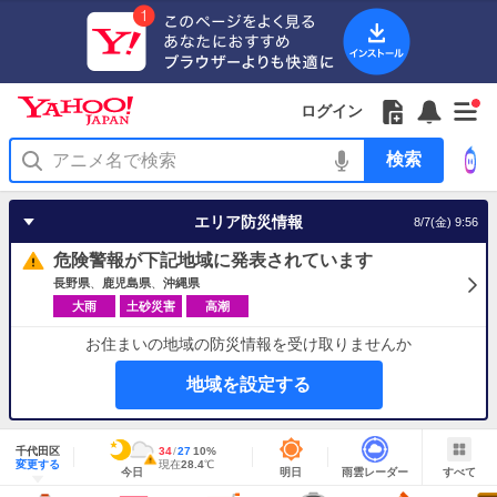
Yahoo!
Yahoo!
フ
フ
Yahoo!
お
サ
Yahoo!
新
JAPAN
ログイン
JAPAN
ォ
ォ
JAPAN
知
イ
JAPAN
着
ア
ロ
ロ
か
ら
ド
ID
Yahoo!
着
プ
ー
ー
ら
せ
メ
で
検
せ
リ
を
の
一
ニ
ロ
索
替
を
開
お
覧
ュ
グ
え
使
く
知
を
ー
イ
テ
う
エリア防災情報
8/7(金) 9:56
ら
開
を
ン
ー
せ
く
開
マ
危険警報が下記地域に発表されています
く
あ
り
長野県
鹿児島県
沖縄県
大雨
土砂災害
高潮
お住まいの地域の防災情報を受け取りませんか
地域を設定する
地
域
千代田区
最
34
最
降
27
10
%
情
警
明
雨
す
今
変更する
高
低
水
現
現在
28.4
℃
報
報・
今日
明日
雨雲レーダー
すべて
日
雲
べ
日
気
気
確
在
注
の
レ
て
の
温
温
率
気
Yahoo!
天
ー