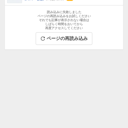
数
メ
お
ン
す
読み込みに失敗しました
ト
す
ページの再読み込みをお試しください
数
それでも記事が表示されない場合は
め
しばらく時間をおいてから
記
再度アクセスしてください
事
ページの再読み込み