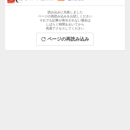
数
メ
お
ン
す
読み込みに失敗しました
ト
す
ページの再読み込みをお試しください
数
それでも記事が表示されない場合は
め
しばらく時間をおいてから
記
再度アクセスしてください
事
ページの再読み込み