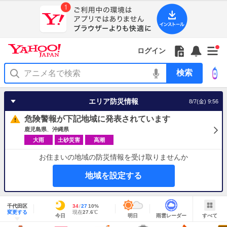
Yahoo!
Yahoo!
フ
フ
Yahoo!
お
サ
Yahoo!
新
JAPAN
ログイン
JAPAN
ォ
ォ
JAPAN
知
イ
JAPAN
着
ア
ロ
ロ
か
ら
ド
ID
Yahoo!
着
プ
ー
ー
ら
せ
メ
で
検
せ
リ
を
の
一
ニ
ロ
索
替
を
開
お
覧
ュ
グ
え
使
く
知
を
ー
イ
テ
う
エリア防災情報
8/7(金) 9:56
ら
開
を
ン
ー
せ
く
開
マ
危険警報が下記地域に発表されています
く
あ
り
鹿児島県
沖縄県
大雨
土砂災害
高潮
お住まいの地域の防災情報を受け取りませんか
地域を設定する
地
域
千代田区
最
34
最
降
27
10
%
情
明
雨
す
今
変更する
高
低
水
現
現在
27.6
℃
報
今日
明日
雨雲レーダー
すべて
日
雲
べ
日
気
気
確
在
の
レ
て
の
温
温
率
気
Yahoo!
天
ー