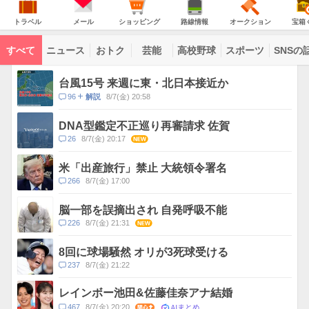
JAPAN
天
温
気
ダ
の
気
ー
ト
メ
シ
路
オ
宝
主
ラ
ー
ョ
線
ー
箱
トラベル
メール
ショッピング
路線情報
オークション
宝箱
な
ベ
ル
ッ
情
ク
く
サ
ル
ピ
報
シ
じ
ー
コ
ン
ョ
ビ
すべて
ニュース
おトク
芸能
高校野球
スポーツ
SNSの
グ
ン
ン
ス
テ
ト
ン
ピ
台風15号 来週に東・北日本接近か
ツ
ッ
一
コ
96
8/7(金) 20:58
解説
ク
覧
メ
ス
ン
DNA型鑑定不正巡り再審請求 佐賀
ト
コ
26
8/7(金) 20:17
NEW
数
メ
ン
米「出産旅行」禁止 大統領令署名
ト
コ
266
8/7(金) 17:00
数
メ
ン
脳一部を誤摘出され 自発呼吸不能
ト
コ
226
8/7(金) 21:31
NEW
数
メ
ン
8回に球場騒然 オリが3死球受ける
ト
コ
237
8/7(金) 21:22
数
メ
ン
レインボー池田&佐藤佳奈アナ結婚
ト
AIまとめ
コ
467
8/7(金) 20:20
関心