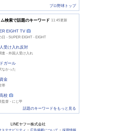
プロ野球トップ
イム検索で話題のキーワード
11:45
更新
ER EIGHT TV
の日
SUPER EIGHT
EIGHT
人受け入れ反対
調査
外国人受け入れ
ドガール
訳なかった
資金
世帯
高校
美監督
にじ甲
話題のキーワードをもっと見る
LINEヤフー株式会社
サステナビリティ
広告掲載について
採用情報