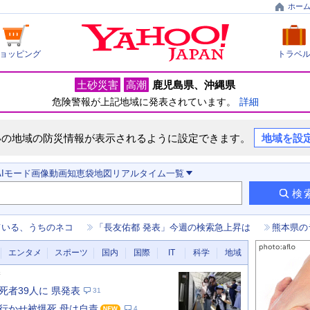
ホー
ョッピング
トラベ
土砂災害
高潮
鹿児島県
沖縄県
危険警報が上記地域に発表されています。
詳細
いの地域の防災情報が表示されるように設定できます。
地域を設
AIモード
画像
動画
知恵袋
地図
リアルタイム
一覧
検
ている、うちのネコ
「長友佑都 発表」今週の検索急上昇は
熊本県の
エンタメ
スポーツ
国内
国際
IT
科学
地域
新
死者39人に 県発表
31
行かせ被爆死 母は自責
4