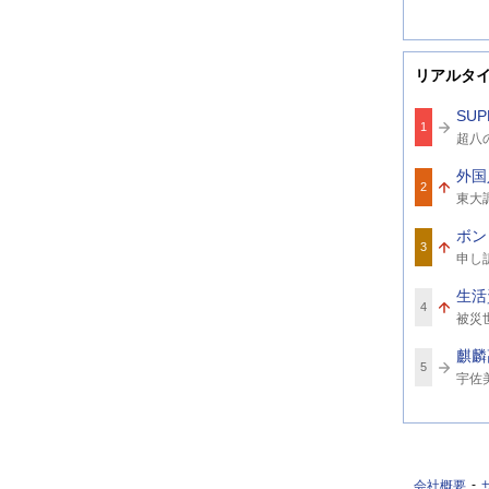
リアルタ
SUP
1
関
超八
連
ワ
外国
ー
2
関
ド
東大
連
ワ
ボン
ー
3
関
ド
申し
連
ワ
生活
ー
4
関
ド
被災
連
ワ
麒麟
ー
5
関
ド
宇佐
連
ワ
ー
ド
会社概要