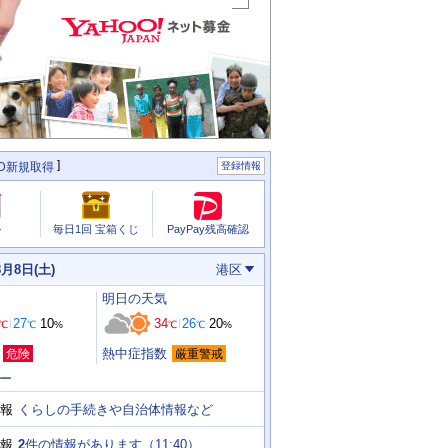
ID新規取得
登録情報
PayPay残高確認
ル
毎日1回 宝箱くじ
8月8日(土)
港区
明日
の天気
27
10
34
26
20
℃
℃
%
℃
℃
%
熱中症指数
危険
厳重警戒
ー
くらしの手続きや自治体情報など
報
2
件の情報があります（
11:40
）
報