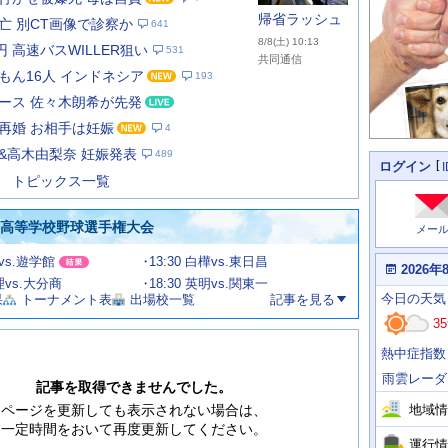
帰省ラッシュ
亡 別CT画像で診察か
641
8/8(土) 10:13
円 高速バスWILLER狙い
531
共同通信
もん16人 インドネシア
193
ース 佐々木朗希が先発
あ
な
再婚 お相手は妊娠
4
た
&高木由梨奈 妊娠発表
489
の
個
ログイン
人
ス
トピックス一覧
に
テ
関
ー
わ
国高等学校野球選手権大会
メー
タ
る
情
ス
田vs.遊学館
13:30 白樺vs.東日昌
報
本
2026年
日
文理vs.大分商
18:30 英明vs.関東一
今
の
今日
の天気
果
トーナメント表
出場校一覧
記事を見る
日
天
明
35
気
日
、
の
熱中症指数
運
天
行
気
雨雲レーダ
情
記事を取得できませんでした。
報
地域情
ページを更新しても表示されない場合は、
一定時間をおいて再度更新してください。
運行情