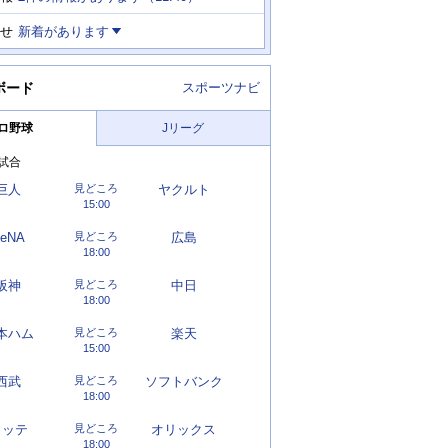
せ
新着があります
ボード
スポーツナビ
ロ野球
Jリーグ
試合
巨人
見どころ
ヤクルト
15:00
eNA
見どころ
広島
18:00
阪神
見どころ
中日
18:00
本ハム
見どころ
楽天
15:00
西武
見どころ
ソフトバンク
18:00
ロッテ
見どころ
オリックス
18:00