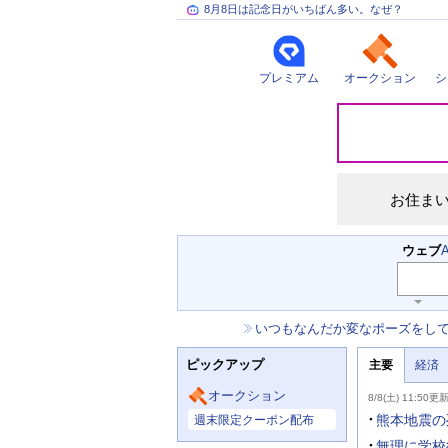
8月8日は記念日がいちばん多い。なぜ？
プレミアム
オークション
シ
災
害
情
報
お住ま
検
ウェブ
索
キ
ー
お
いつもなんだか変なポーズをし
ワ
知
ー
ニ
ら
ド
ピックアップ
主要
経済
ュ
せ
入
ー
力
主
ス
オークション
8/8(土) 11:50更
補
要
主
助
ニ
熊本地震の
週末限定クーポン配布
な
を
ュ
サ
開
ー
無理に学校