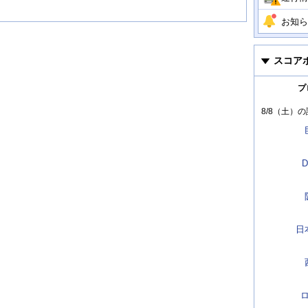
お知ら
スコア
プ
8/8（土）
の
D
日