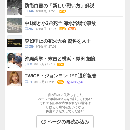
ス
ン
防衛白書の「新しい戦い方」解説
ト
コ
144
8/10(月) 17:26
NEW
数
メ
ン
中1姉と小3弟死亡 海水浴場で事故
ト
コ
357
8/10(月) 17:27
NEW
関心
数
メ
ン
突如中止の花火大会 資料を入手
ト
コ
559
8/10(月) 17:01
数
メ
ン
沖縄尚学・末吉と横浜・織田 抱擁
ト
コ
88
8/10(月) 17:19
NEW
数
メ
ン
TWICE・ジョンヨン JYP退所報告
ト
AIまとめ
コ
24
8/10(月) 17:44
NEW
数
メ
お
ン
す
読み込みに失敗しました
ト
す
ページの再読み込みをお試しください
数
それでも記事が表示されない場合は
め
しばらく時間をおいてから
記
再度アクセスしてください
事
ページの再読み込み