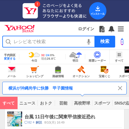
Yahoo!
Yahoo!
フ
フ
Yahoo!
お
サ
Yahoo!
JAPAN
ログイン
JAPAN
ォ
ォ
JAPAN
知
イ
JAPAN
ア
ロ
ロ
か
ら
ド
ID
Yahoo!
プ
ー
ー
ら
せ
メ
で
検
リ
を
の
一
ニ
ロ
索
を
開
お
覧
ュ
グ
使
地
く
知
を
ー
イ
域
千代田区
最
32
最
降
24
0
%
う
情
ら
開
を
ン
明
雨
す
今
変更する
高
低
水
現
現在
26.8
℃
報
今日
明日
雨雲レーダー
すべて
日
雲
べ
日
気
気
確
在
せ
く
開
の
レ
て
の
温
温
率
気
Yahoo!
天
ー
く
JAPAN
天
温
気
ダ
の
気
ー
メ
シ
路
オ
宝
ス
主
ー
ョ
線
ー
箱
ポ
メール
ショッピング
路線情報
オークション
宝箱くじ
スポー
な
ル
ッ
情
ク
く
ー
サ
ピ
報
シ
じ
ツ
ー
コ
ン
ョ
ナ
ビ
横浜が沖縄尚学に快勝 甲子園情報
グ
ン
ビ
ン
ス
テ
ン
ツ
すべて
ニュース
おトク
芸能
高校野球
スポーツ
SNSの
一
ト
覧
ピ
台風 11日午後に関東甲信接近恐れ
ッ
コ
82
8/10(月) 16:49
解説
ク
メ