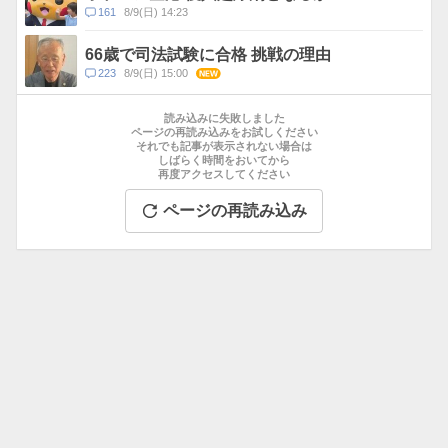
ト
コ
161
8/9(日) 14:23
数
メ
ン
66歳で司法試験に合格 挑戦の理由
ト
コ
223
8/9(日) 15:00
NEW
数
メ
お
ン
す
読み込みに失敗しました
ト
す
ページの再読み込みをお試しください
数
それでも記事が表示されない場合は
め
しばらく時間をおいてから
記
再度アクセスしてください
事
ページの再読み込み