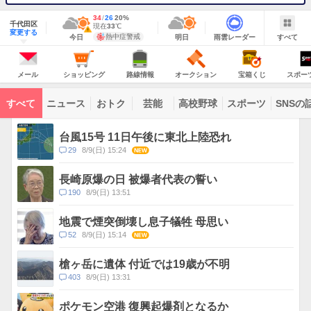
地
最
34
最
降
26
20
%
域
千代田区
高
低
水
現
現在
33
℃
情
警
明
雨
す
今
変更する
気
気
確
在
報
報・
熱中症警戒
今日
明日
雨雲レーダー
すべて
日
雲
べ
日
温
温
率
気
注
の
レ
て
の
Yahoo!
温
天
ー
意
JAPAN
天
気
ダ
報
の
気
ー
メ
シ
路
オ
宝
ス
が
主
ー
ョ
線
ー
箱
ポ
メール
ショッピング
路線情報
オークション
宝箱くじ
スポー
な
出
ル
ッ
情
ク
く
ー
サ
て
ピ
報
シ
じ
ツ
ー
コ
い
ン
ョ
ナ
ビ
すべて
ニュース
おトク
芸能
高校野球
スポーツ
SNSの
グ
ン
ビ
ン
ま
ス
す
テ
ト
ン
ピ
台風15号 11日午後に東北上陸恐れ
ツ
ッ
一
コ
29
8/9(日) 15:24
NEW
ク
覧
メ
ス
ン
長崎原爆の日 被爆者代表の誓い
ト
コ
190
8/9(日) 13:51
数
メ
ン
地震で煙突倒壊し息子犠牲 母思い
ト
コ
52
8/9(日) 15:14
NEW
数
メ
ン
槍ヶ岳に遺体 付近では19歳が不明
ト
コ
403
8/9(日) 13:31
数
メ
ン
ポケモン空港 復興起爆剤となるか