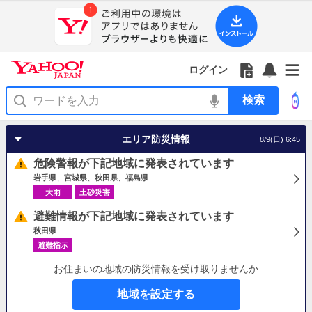
Yahoo!
Yahoo!
フ
フ
Yahoo!
お
サ
Yahoo!
JAPAN
ログイン
JAPAN
ォ
ォ
JAPAN
知
イ
JAPAN
ア
ロ
ロ
か
ら
ド
ID
Yahoo!
プ
ー
ー
ら
せ
メ
で
検
リ
を
の
一
ニ
ロ
索
を
開
お
覧
ュ
グ
使
く
知
を
ー
イ
う
エリア防災情報
8/9(日) 6:45
ら
開
を
ン
せ
く
開
危険警報が下記地域に発表されています
く
岩手県
宮城県
秋田県
福島県
大雨
土砂災害
避難情報が下記地域に発表されています
秋田県
避難指示
お住まいの地域の防災情報を受け取りませんか
地域を設定する