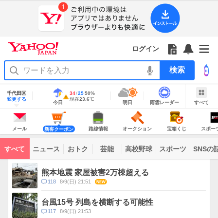
Yahoo!
Yahoo!
フ
フ
Yahoo!
お
サ
Yahoo!
JAPAN
ログイン
JAPAN
ォ
ォ
JAPAN
知
イ
JAPAN
ア
ロ
ロ
か
ら
ド
ID
Yahoo!
プ
ー
ー
ら
せ
メ
で
検
リ
を
の
一
ニ
ロ
索
を
開
お
覧
ュ
グ
使
地
く
知
を
ー
イ
域
千代田区
最
34
最
降
25
50
%
う
情
警
ら
開
を
ン
明
雨
す
今
変更する
高
低
水
現
現在
23.6
℃
報
報・
今日
明日
雨雲レーダー
すべて
日
雲
べ
日
気
気
確
在
せ
く
開
注
の
レ
て
の
温
温
率
気
Yahoo!
天
ー
く
意
JAPAN
天
温
気
ダ
報
の
気
ー
メ
シ
シ
路
オ
宝
ス
が
主
ー
ョ
ョ
線
ー
箱
ポ
メール
路線情報
オークション
宝箱くじ
スポー
新客クーポン
な
出
ル
ッ
ッ
情
ク
く
ー
サ
て
ピ
ピ
報
シ
じ
ツ
ー
コ
い
ン
ン
ョ
ナ
ビ
すべて
ニュース
おトク
芸能
高校野球
スポーツ
SNSの
グ
グ
ン
ビ
ン
ま
ス
す
テ
ト
ン
ピ
熊本地震 家屋被害2万棟超える
ツ
ッ
一
コ
118
8/9(日) 21:51
NEW
ク
覧
メ
ス
ン
台風15号 列島を横断する可能性
ト
コ
117
8/9(日) 21:53
数