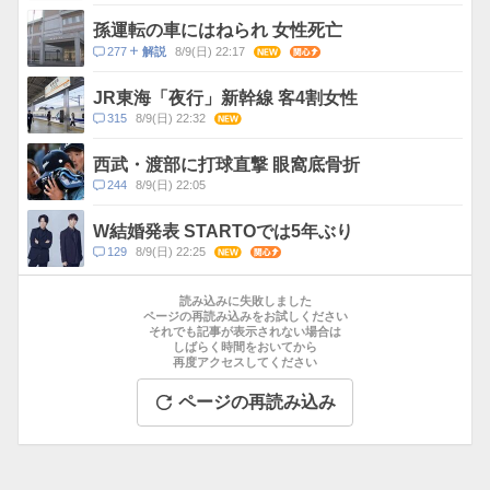
メ
ン
孫運転の車にはねられ 女性死亡
ト
コ
277
8/9(日) 22:17
NEW
関心
解説
数
メ
ン
JR東海「夜行」新幹線 客4割女性
ト
コ
315
8/9(日) 22:32
NEW
数
メ
ン
西武・渡部に打球直撃 眼窩底骨折
ト
コ
244
8/9(日) 22:05
数
メ
ン
W結婚発表 STARTOでは5年ぶり
ト
コ
129
8/9(日) 22:25
NEW
関心
数
メ
お
ン
す
読み込みに失敗しました
ト
す
ページの再読み込みをお試しください
数
それでも記事が表示されない場合は
め
しばらく時間をおいてから
記
再度アクセスしてください
事
ページの再読み込み