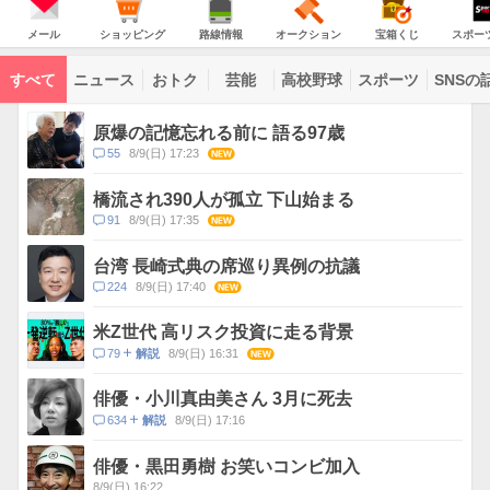
意
JAPAN
天
温
気
ダ
報
の
気
ー
メ
シ
路
オ
宝
ス
が
主
ー
ョ
線
ー
箱
ポ
メール
ショッピング
路線情報
オークション
宝箱くじ
スポー
な
出
ル
ッ
情
ク
く
ー
サ
て
ピ
報
シ
じ
ツ
ー
コ
い
ン
ョ
ナ
ビ
すべて
ニュース
おトク
芸能
高校野球
スポーツ
SNSの
グ
ン
ビ
ン
ま
ス
す
テ
ト
ン
ピ
原爆の記憶忘れる前に 語る97歳
ツ
ッ
一
コ
55
8/9(日) 17:23
NEW
ク
覧
メ
ス
ン
橋流され390人が孤立 下山始まる
ト
コ
91
8/9(日) 17:35
NEW
数
メ
ン
台湾 長崎式典の席巡り異例の抗議
ト
コ
224
8/9(日) 17:40
NEW
数
メ
ン
米Z世代 高リスク投資に走る背景
ト
コ
79
8/9(日) 16:31
NEW
解説
数
メ
ン
俳優・小川真由美さん 3月に死去
ト
コ
634
8/9(日) 17:16
解説
数
メ
ン
俳優・黒田勇樹 お笑いコンビ加入
ト
8/9(日) 16:22