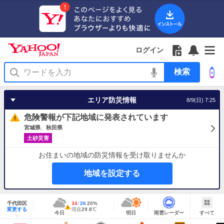
Yahoo!
Yahoo!
フ
フ
Yahoo!
お
サ
Yahoo!
JAPAN
ログイン
JAPAN
ォ
ォ
JAPAN
知
イ
JAPAN
ア
ロ
ロ
か
ら
ド
ID
Yahoo!
プ
ー
ー
ら
せ
メ
で
検
リ
を
の
一
ニ
ロ
索
を
開
お
覧
ュ
グ
使
く
知
を
ー
イ
う
エリア防災情報
8/9(日) 7:25
ら
開
を
ン
せ
く
開
危険警報が下記地域に発表されています
く
宮城県
秋田県
土砂災害
お住まいの地域の防災情報を受け取りませんか
地域を設定する
地
域
千代田区
最
34
最
降
26
20
%
情
警
明
雨
す
今
変更する
高
低
水
現
現在
29.8
℃
報
報・
今日
明日
雨雲レーダー
すべて
日
雲
べ
日
気
気
確
在
注
の
レ
て
の
温
温
率
気
Yahoo!
天
ー